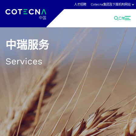
人才招聘
Cotecna集团及下属机构网站
CN
中瑞服务
Cotecna集团及下属机构网站
Cotecna是领先的国际检验检测认证机构，
Services
点击查看Cotecna集团全球网站。
Cotecna集团
Cotecna荷兰实验室
GeoChem实验室
ACT实验室
Cotecna马来西亚
检创检测
Agronómica实验室
Cotecna中东
中瑞凯新
AGS实验室
Cotecna尼日利亚
Neotron实验室
Cotecna消费品
Cotecna泰国
Shiva实验室
Cotecna埃及
Cotecna越南
Suolo e Salute